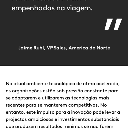
empenhadas na viagem.
Jaime Ruhl, VP Sales, América do Norte
Item
1
of
1
No atual ambiente tecnológico de ritmo acelerado,
as organizações estão sob pressão constante para
se adaptarem e utilizarem as tecnologias mais
recentes para se manterem competitivas. No
entanto, este impulso para
a inovação
pode levar a
projectos ambiciosos e investimentos substanciais
que produzem resultados mínimos se não forem