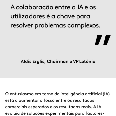
A colaboração entre a IA e os
utilizadores é a chave para
resolver problemas complexos.
Aldis Erglis, Chairman e VP Letónia
Item
1
of
1
O entusiasmo em torno da inteligência artificial (IA)
está a aumentar o fosso entre os resultados
comerciais esperados e os resultados reais. A IA
evoluiu de soluções experimentais para
factores-