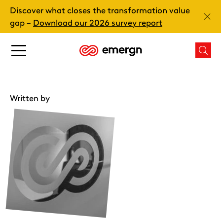
Skip
Discover what closes the transformation value
to
Clos
gap –
Download our 2026 survey report
content
Main
Mai
menu
men
button
butt
Written by